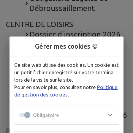
Débroussaillement
CENTRE DE LOISIRS
Dossier d'inscription 2026
Eté 2026 : tableau
Gérer mes cookies 🍪
d'inscription
Plaquette 2025-2026
Ce site web utilise des cookies. Un cookie est
un petit fichier enregistré sur votre terminal
Plaquette 3-4 ans Eté 2026
lors de la visite sur le site.
Règlement intérieur
Pour en savoir plus, consultez notre
Politique
Plaquette 4-5 ans Eté 2026
de gestion des cookies
.
Plaquette 6-8 ans Eté 2026
Plaquette 8-11 ans Eté 2026
Obligatoire
BULLETIN MUNICIPAL