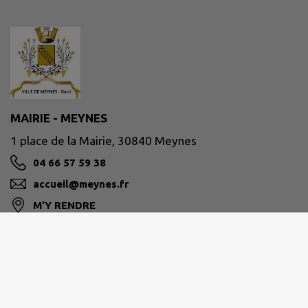
MAIRIE - MEYNES
1 place de la Mairie, 30840 Meynes
04 66 57 59 38
accueil@meynes.fr
M'Y RENDRE
www.meynes.fr