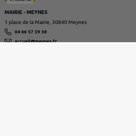
MAIRIE - MEYNES
1 place de la Mairie, 30840 Meynes
04 66 57 59 38
accueil@meynes.fr
M'Y RENDRE
www.meynes.fr
HORAIRES DE LA MAIRIE
Du lundi au jeudi
de 8h à 12h et de 14h à 17h