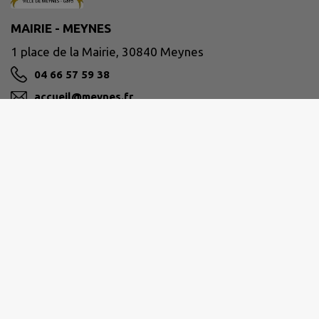
MAIRIE - MEYNES
1 place de la Mairie, 30840 Meynes
04 66 57 59 38
accueil@meynes.fr
M'Y RENDRE
www.meynes.fr
HORAIRES DE LA MAIRIE
Du lundi au jeudi
de 8h à 12h et de 14h à 17h