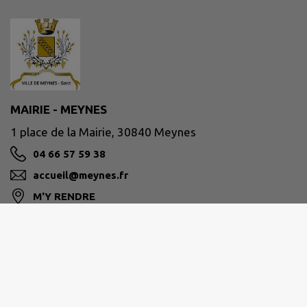
MAIRIE - MEYNES
1 place de la Mairie, 30840 Meynes
04 66 57 59 38
accueil@meynes.fr
M'Y RENDRE
www.meynes.fr