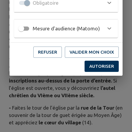
régissant Meynes. A L’extrémité de la rue voici
Obligatoire
la place de la Révolution puis l’avenue de la
Promenade au coin de laquelle se trouvait un
ancien moulin : remarquez à l’angle d’une
Mesure d'audience (Matomo)
maison une ‘buta roda’, pierre de protection
d’angle de maison nommée également chasse-
roues (9) et la croix
(10).
REFUSER
VALIDER MON CHOIX
- Dirigez-vous ensuite vers l’autre accès du village,
au Moyen Âge
le portail ouest
(11), et descendez
AUTORISER
la Grand-Rue jusqu’à l’église (12) : remarquez
les
inscriptions au-dessus de la porte d’entrée.
Si
l’église est ouverte, vous y découvririez
l’autel
chrétien du
VIème ou VIIème siècle.
-
Faites le tour de l’église par la
rue de la Tour
(en
souvenir de la tour de guet érigée au Moyen Âge)
et appréciez
le cœur du village
(14).