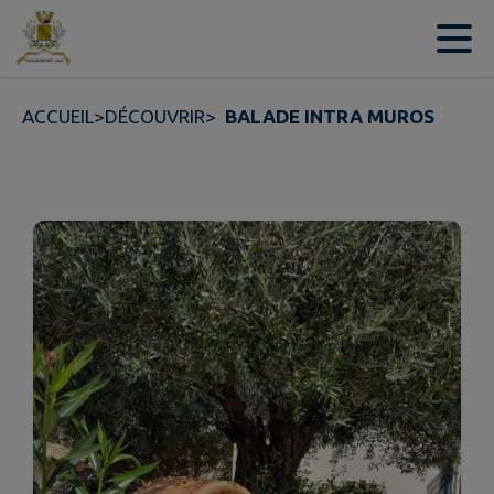
Contenu
Menu
Recherche
Pied de page
ACCUEIL
>
DÉCOUVRIR
>
BALADE INTRA MUROS