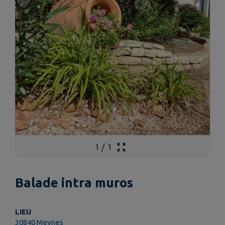
1
/
1
Balade intra muros
LIEU
30840 Meynes