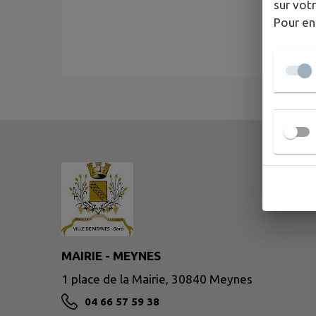
sur votr
Pour en
MAIRIE - MEYNES
1 place de la Mairie, 30840 Meynes
04 66 57 59 38