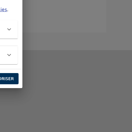
kies
.
ORISER