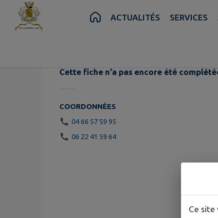
Contenu
Menu
Recherche
Pied de page
ACTUALITÉS
SERVICES
Coopérative 
Cette fiche n'a pas encore été complété
COORDONNÉES
04 66 57 59 95
06 22 41 59 64
Ce site 