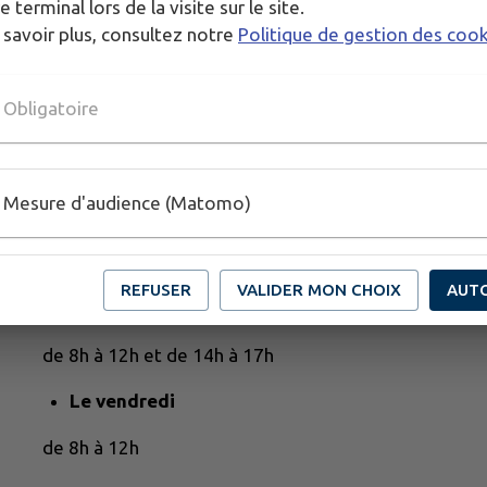
e terminal lors de la visite sur le site.
 savoir plus, consultez notre
Politique de gestion des coo
Obligatoire
Mesure d'audience (Matomo)
HORAIRES DE LA MAIRIE
REFUSER
VALIDER MON CHOIX
AUT
Du lundi au jeudi
de 8h à 12h et de 14h à 17h
Le vendredi
de 8h à 12h