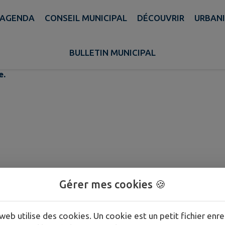
AGENDA
CONSEIL MUNICIPAL
DÉCOUVRIR
URBAN
des grands vins de Pazac
BULLETIN MUNICIPAL
e.
Gérer mes cookies 🍪
web utilise des cookies. Un cookie est un petit fichier enre