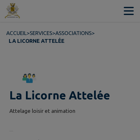
Contenu
Menu
Recherche
Pied de page
ACCUEIL
>
SERVICES
>
ASSOCIATIONS
>
LA LICORNE ATTELÉE
La Licorne Attelée
Attelage loisir et animation