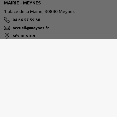
MAIRIE - MEYNES
1 place de la Mairie, 30840 Meynes
04 66 57 59 38
accueil@meynes.fr
M'Y RENDRE
www.meynes.fr
HORAIRES DE LA MAIRIE
Du lundi au jeudi
de 8h à 12h et de 14h à 17h
Le vendredi