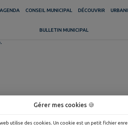
AGENDA
CONSEIL MUNICIPAL
DÉCOUVRIR
URBAN
La Ritournelle
BULLETIN MUNICIPAL
.
Gérer mes cookies 🍪
web utilise des cookies. Un cookie est un petit fichier enre