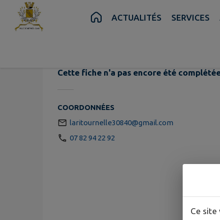
Contenu
Menu
Recherche
Pied de page
ACTUALITÉS
SERVICES
Cette fiche n'a pas encore été complétée
COORDONNÉES
laritournelle30840@gmail.com
07 82 94 22 92
Ce site 