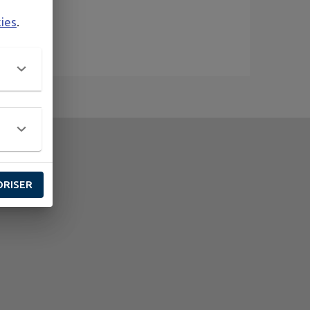
kies
.
ORISER