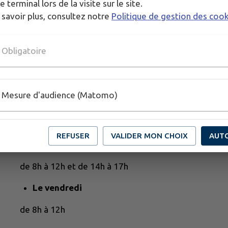
e terminal lors de la visite sur le site.
 savoir plus, consultez notre
Politique de gestion des coo
Obligatoire
Mesure d'audience (Matomo)
HORAIRES DE LA MAIRIE
REFUSER
VALIDER MON CHOIX
AUT
Du lundi au jeudi
de 8h à 12h et de 14h à 17h
Le vendredi
de 8h à 12h