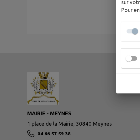
sur votr
Pour en
MAIRIE - MEYNES
1 place de la Mairie, 30840 Meynes
04 66 57 59 38