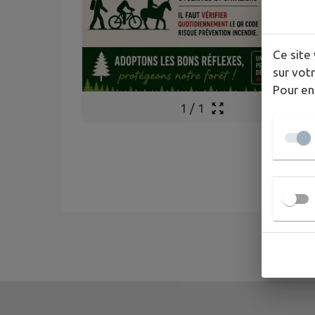
Ce site 
sur votr
Pour en
1
/
1