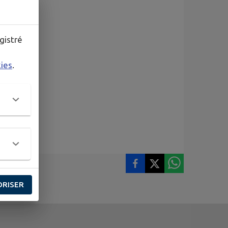
gistré
kies
.
ORISER