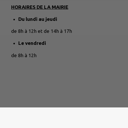
HORAIRES DE LA MAIRIE
Du lundi au jeudi
de 8h à 12h et de 14h à 17h
Le vendredi
de 8h à 12h
|
Politique de confidentialité
|
Accessibilité : partielleme