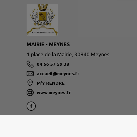
MAIRIE - MEYNES
1 place de la Mairie, 30840 Meynes
04 66 57 59 38
accueil@meynes.fr
M'Y RENDRE
www.meynes.fr
Site réalisé par
IntraMuros SAS
|
Mentions légales
|
CGU
|
Plan du site
|
Flux RSS
| Copyright 2026